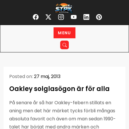
Skip
STPK
to
En förkortning
content
MENU
Posted on:
27 maj, 2013
Oakley solglasögon är för alla
På senare år så har Oakley-febern stillats en
aning men det här märket tycks förbli mångas
absoluta favorit och även om man sedan 1990-
talet har börjat med andra märken och