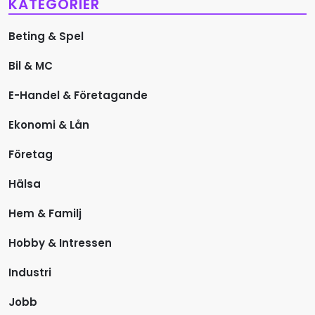
a
KATEGORIER
v
Beting & Spel
i
Bil & MC
g
E-Handel & Företagande
e
Ekonomi & Lån
r
Företag
i
Hälsa
Hem & Familj
n
Hobby & Intressen
g
Industri
Jobb