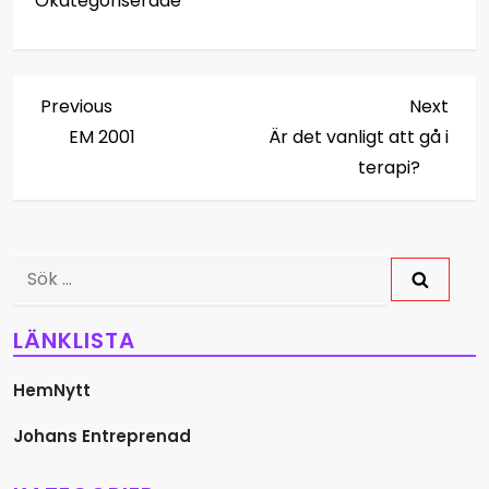
Okategoriserade
I
Previous
Next
Previous
Next
Post
Post
EM 2001
Är det vanligt att gå i
n
terapi?
l
ä
Sök
g
efter:
LÄNKLISTA
g
s
HemNytt
Johans Entreprenad
n