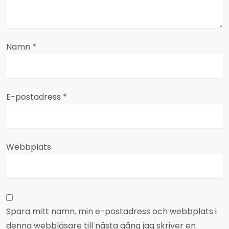
e
r
Namn
*
i
n
E-postadress
*
g
Webbplats
Spara mitt namn, min e-postadress och webbplats i
denna webbläsare till nästa gång jag skriver en