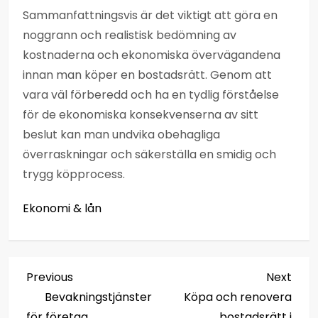
Sammanfattningsvis är det viktigt att göra en
noggrann och realistisk bedömning av
kostnaderna och ekonomiska övervägandena
innan man köper en bostadsrätt. Genom att
vara väl förberedd och ha en tydlig förståelse
för de ekonomiska konsekvenserna av sitt
beslut kan man undvika obehagliga
överraskningar och säkerställa en smidig och
trygg köpprocess.
Ekonomi & lån
I
Previous
Next
Previous
Next
Post
Post
Bevakningstjänster
Köpa och renovera
n
för företag
bostadsrätt i