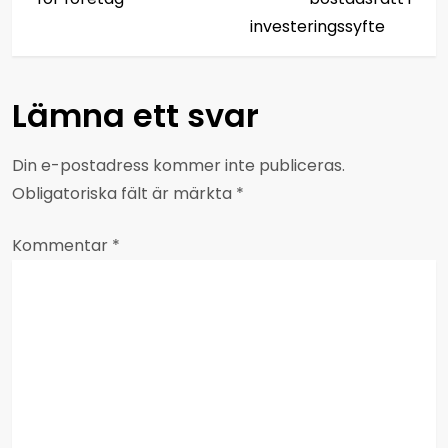
l
investeringssyfte
ä
Lämna ett svar
g
g
Din e-postadress kommer inte publiceras.
Obligatoriska fält är märkta
*
s
Kommentar
n
*
a
v
i
g