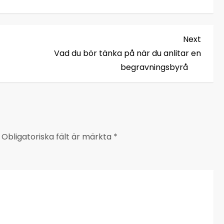
Next
Next
Post
Vad du bör tänka på när du anlitar en
begravningsbyrå
Obligatoriska fält är märkta
*