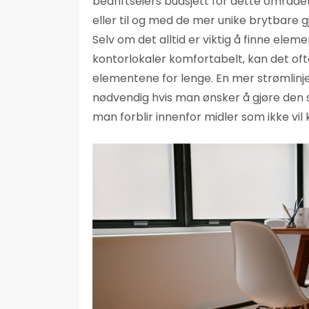
bedriftseiers budsjett for dette område
eller til og med de mer unike brytbare 
Selv om det alltid er viktig å finne eleme
kontorlokaler komfortabelt, kan det of
elementene for lenge. En mer strømlinj
nødvendig hvis man ønsker å gjøre den s
man forblir innenfor midler som ikke vil