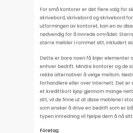
For små kontorer er det flere valg for s
skrivebord, skrivebord og skrivebord f
utformingen av kontoret, kan en av disse
nødvendig for å innrede området. Større 
større møbler i rommet sitt, inkludert si
Dette er bare noen få linjer elementer
enhver bedrift. Mindre kontorer og de so
rekke alternativer å velge mellom. Nest
forhandlere eller over internett. Det 
et kredittkort kjøp gjennom mange nett
sitt, vil de finne ut at disse møblene i 
som ønsker å drive en bedrift som er båd
typen innredning vil hjelpe dem å nå sitt
Företag