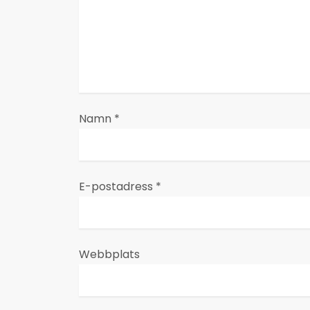
v
i
g
e
Namn
*
r
i
E-postadress
*
n
g
Webbplats