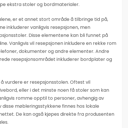
pe ekstra stoler og bordmaterialer.
lene, er et annet stort område å tilbringe tid på,
 inkluderer vanligvis resepsjonen, men
epsjonsstoler. Disse elementene kan bli funnet på
e. Vanligvis vil resepsjonen inkludere en rekke rom
telefoner, dokumenter og andre elementer. Andre
nnrede resepsjonsområdet inkluderer bordplater og
 å vurdere er resepsjonsstolen. Oftest vil
vebord, eller i det minste noen få stoler som kan
anligvis romme opptil to personer, avhengig av
v disse møbleringsstykkene finnes hos lokale
 nettet. De kan også kjøpes direkte fra produsenten
les.