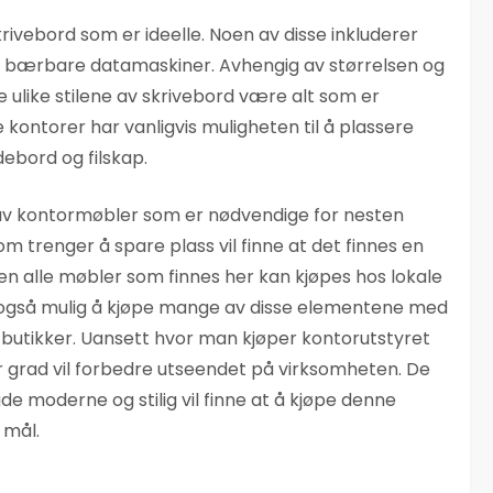
krivebord som er ideelle. Noen av disse inkluderer
or bærbare datamaskiner. Avhengig av størrelsen og
 ulike stilene av skrivebord være alt som er
kontorer har vanligvis muligheten til å plassere
debord og filskap.
 av kontormøbler som er nødvendige for nesten
m trenger å spare plass vil finne at det finnes en
en alle møbler som finnes her kan kjøpes hos lokale
er også mulig å kjøpe mange av disse elementene med
butikker. Uansett hvor man kjøper kontorutstyret
stor grad vil forbedre utseendet på virksomheten. De
e moderne og stilig vil finne at å kjøpe denne
 mål.