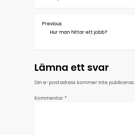
I
Previous
Previous
Post
Hur man hittar ett jobb?
n
l
ä
Lämna ett svar
g
Din e-postadress kommer inte publiceras.
g
Kommentar
*
s
n
a