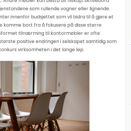
t. Andre møbler kan bestå av filskap, skrivebord
gjenstandene som rullende vogner eller lignende.
nter innenfor budsjettet som vil bidra til å gjøre et
te komme bort fra å fokusere på disse større
eformet tilnærming til kontormøbler er ofte
tørste positive endringen i selskapet samtidig som
 konkurs virksomheten i det lange løp.