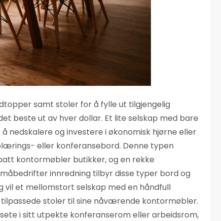
opper samt stoler for å fylle ut tilgjengelig
 det beste ut av hver dollar. Et lite selskap med bare
å nedskalere og investere i økonomisk hjørne eller
lærings- eller konferansebord. Denne typen
rabatt kontormøbler butikker, og en rekke
måbedrifter innredning tilbyr disse typer bord og
 vil et mellomstort selskap med en håndfull
ar tilpassede stoler til sine nåværende kontormøbler.
et sete i sitt utpekte konferanserom eller arbeidsrom,