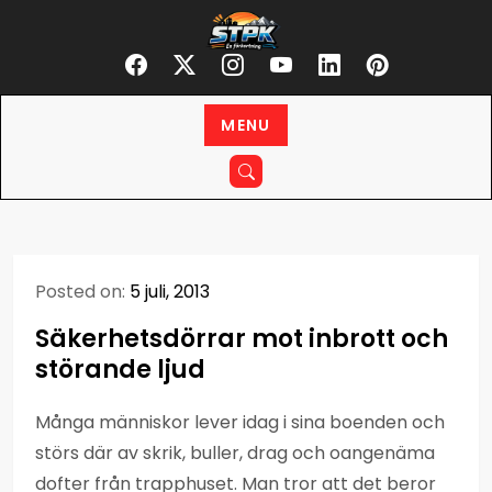
Skip
STPK
to
En förkortning
content
MENU
Posted on:
5 juli, 2013
Säkerhetsdörrar mot inbrott och
störande ljud
Många människor lever idag i sina boenden och
störs där av skrik, buller, drag och oangenäma
dofter från trapphuset. Man tror att det beror