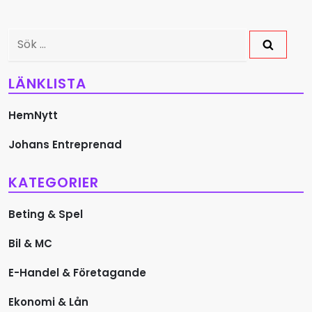
l
ä
Sök
g
efter:
LÄNKLISTA
g
s
HemNytt
Johans Entreprenad
n
a
KATEGORIER
v
Beting & Spel
i
Bil & MC
g
E-Handel & Företagande
e
Ekonomi & Lån