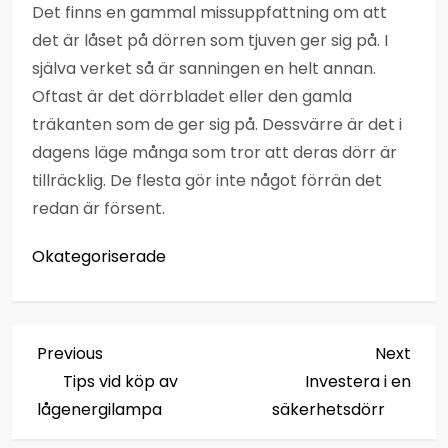
Det finns en gammal missuppfattning om att
det är låset på dörren som tjuven ger sig på. I
själva verket så är sanningen en helt annan.
Oftast är det dörrbladet eller den gamla
träkanten som de ger sig på. Dessvärre är det i
dagens läge många som tror att deras dörr är
tillräcklig. De flesta gör inte något förrän det
redan är försent.
Okategoriserade
I
Previous
Next
Previous
Next
Post
Post
Tips vid köp av
Investera i en
n
lågenergilampa
säkerhetsdörr