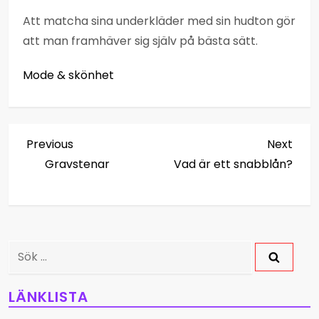
Att matcha sina underkläder med sin hudton gör
att man framhäver sig själv på bästa sätt.
Mode & skönhet
I
Previous
Next
Previous
Next
Post
Post
Gravstenar
Vad är ett snabblån?
n
l
ä
Sök
g
efter:
LÄNKLISTA
g