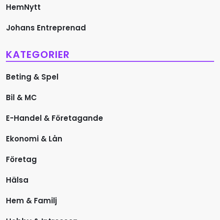
s
HemNytt
Johans Entreprenad
n
a
KATEGORIER
v
Beting & Spel
i
Bil & MC
g
E-Handel & Företagande
e
Ekonomi & Lån
r
Företag
i
Hälsa
Hem & Familj
n